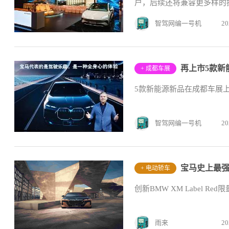
户，后续还将兼容更多样的
智驾网编一号机
20
再上市5款新
+ 成都车展
5款新能源新品在成都车展上
智驾网编一号机
20
宝马史上最强电
+ 电动轿车
创新BMW XM Label Re
雨来
20