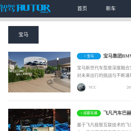
首页
新车
宝马
宝马集团BM
+ 宝马
宝马新世代车型是深度融合
对未来出行的挑战与不断涌现
YCC
20
+ 成都车展
基于飞凡极智互联技术的飞