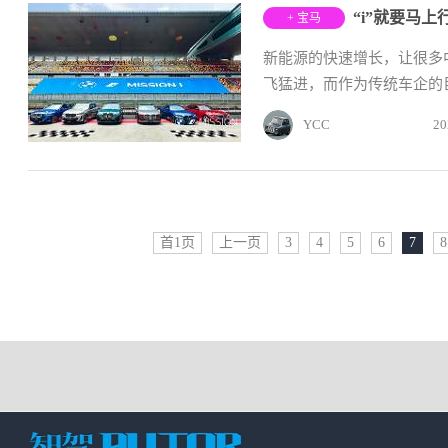
“i”就要马
+ 宝马
新能源的快速增长，让很多
飞猛进，而作为传统车企的巨
YCC
20
首1页
上一页
3
4
5
6
7
8