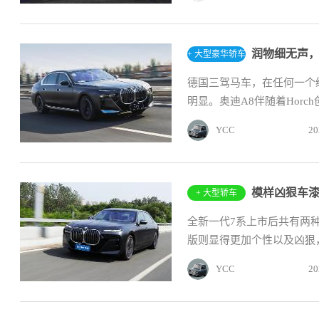
润物细无声，
+ 大型豪华轿车
德国三驾马车，在任何一个
明显。奥迪A8伴随着Horc
YCC
20
模样凶狠车漆
+ 大型轿车
全新一代7系上市后共有两
版则显得更加个性以及凶狠，
YCC
20