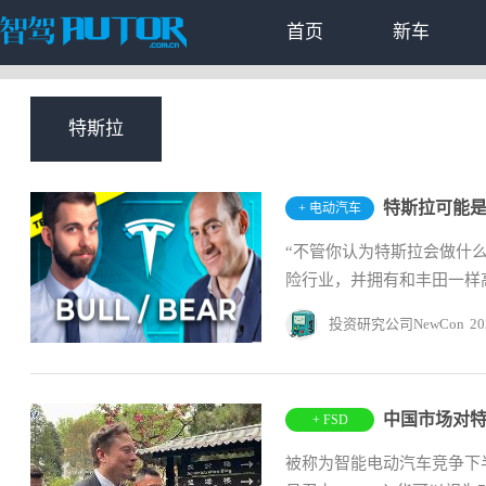
首页
新车
特斯拉
+ 电动汽车
“不管你认为特斯拉会做什么
险行业，并拥有和丰田一样高
投资研究公司NewConstructs
20
+ FSD
被称为智能电动汽车竞争下