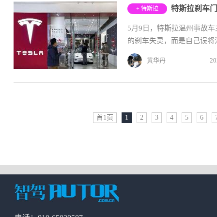
特斯拉刹车
+ 特斯拉
5月9日，特斯拉温州事故
的刹车失灵，而是自己误将油
黄华丹
20
首1页
1
2
3
4
5
6