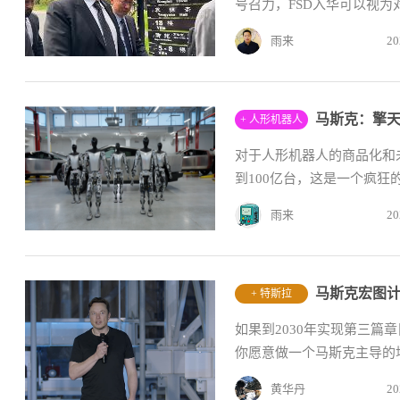
号召力，FSD入华可以视为
雨来
20
+ 人形机器人
对于人形机器人的商品化和
到100亿台，这是一个疯狂的
雨来
20
+ 特斯拉
如果到2030年实现第三篇章
你愿意做一个马斯克主导的
黄华丹
20