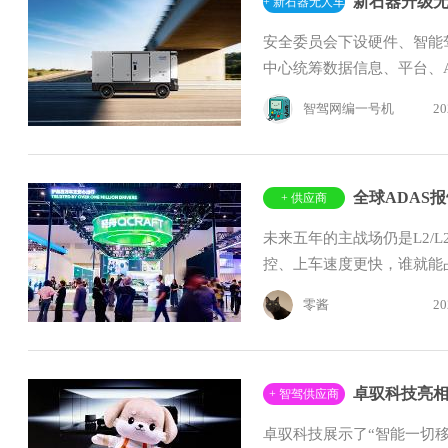
+ 新石器无人车
安全委员会下设硬件、智能
中心统筹数据信息、平台、
智驾网编一号机
20
+ 供应商
未来五年的主战场仍是L2/
控、上车速度更快，谁就能
零酱
20
+ 智驾供应商
卓驭科技展示了“智能一切移