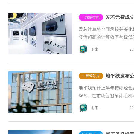
+ 端侧推理
爱芯计算将全面承接并深化母
凭借超高的计算效率与极低的
雨来
20
地平线发布公
+ 智驾芯片
地平线预计上半年持续经营业务
66%。在市场普遍预计毛利率
雨来
20