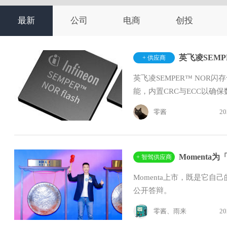
最新
公司
电商
创投
英飞凌SEMP
+ 供应商
英飞凌SEMPER™ NOR
能，内置CRC与ECC以确
零酱
20
Momenta
+ 智驾供应商
Momenta上市，既是它
公开答辩。
零酱、雨来
20