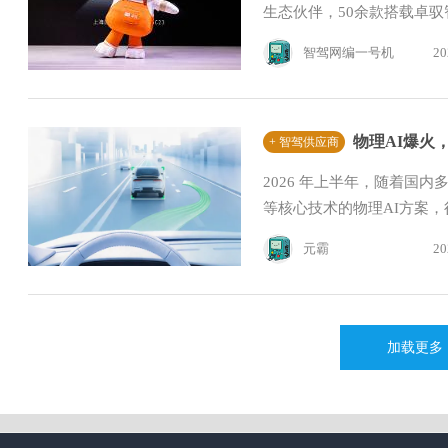
生态伙伴，50余款搭载卓驭
智驾网编一号机
20
物理AI爆火
+ 智驾供应商
2026 年上半年，随着国
等核心技术的物理AI方案，行业
元霸
20
加载更多