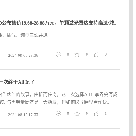
领克Z10公布售价19.68-28.88万元，单颗激光雷达支持高速/城市智
油、插混、纯电三线并进。
0
0
0
2024-09-05 23:36
次终于All In了
作伙伴的故事，曲折而传奇，这一次选择All in享界会写成
功与否销量固然是一大指标，但如何吸收跨界合作伙...
0
0
1
2024-08-15 17:55