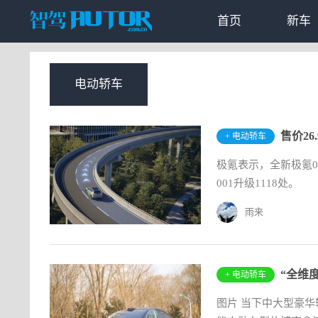
首页
新车
电动轿车
售价26
+ 电动轿车
极氪表示，全新极氪0
001升级1118处。
雨来
“全维
+ 电动轿车
图片 当下中大型豪