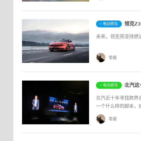
+ 电动轿车
未来，领克将坚持燃
零酱
北汽这一
+ 电动轿车
北汽近十年寻找跨界合
一个什么样的脚本，成
零酱