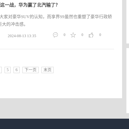
9 这一战，华为赢了北汽输了？
大家对豪华SUV的认知，而享界S9虽然也重塑了豪华行政轿
巨大的冲击感。
0
0
0
2024-08-13 13:35
5
6
下一页
末页