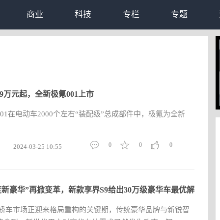
商业
科技
专栏
专题
.9万元起，全新极氪001上市
01在电动车2000个左右“装配级”总成部件中，极氪为全新
0
0
0
2024-03-25 10:55
度新豪华”再掀变革，新款享界S9给出30万级豪华车最优解
华轿车市场正迎来格局重构的关键期，传统豪华品牌与新锐智