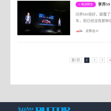
享界S
+ 电动轿车
问界M9很好，颠覆了
车，但已经没有那种
谈擎说AI
首1页
1
2
3
4