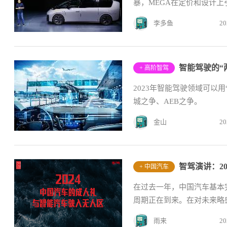
暴，MEGA在定价和设计
产...
李多鱼
20
智能驾驶的“两去
+ 高阶智驾
2023年智能驾驶领域可以
城之争、AEB之争。
金山
20
智驾演讲：2
+ 中国汽车
在过去一年，中国汽车基本
周期正在到来。在对未来略感
雨来
20