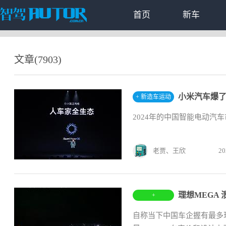
首页
新车
文章(7903)
小米汽车爆
+ 新造车运动
2024年的中国智能电动汽
老贾、王欣
20
理想MEGA
+
自称当下中国车企握有最多现