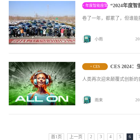
+ 年度智能座驾
评选
卷了一年，都累了，但谁能摘
小雨
20
CES 20
+ CES
人类再次迎来颠覆式创新的
雨来
20
首1页
上一页
2
3
4
5
6