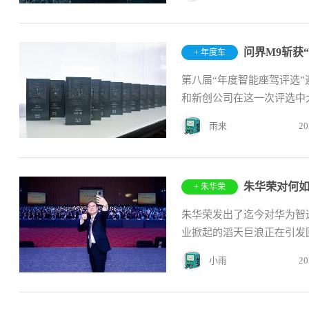
+ 年度车
第八届“年度智能座驾评选
和新创公司在这一次评选中大
雨来
20
朱华荣对何如
+ 朱华荣
朱华荣发出了迄今对华为智
业掀起的滔天巨浪正在引发回
小雨
20