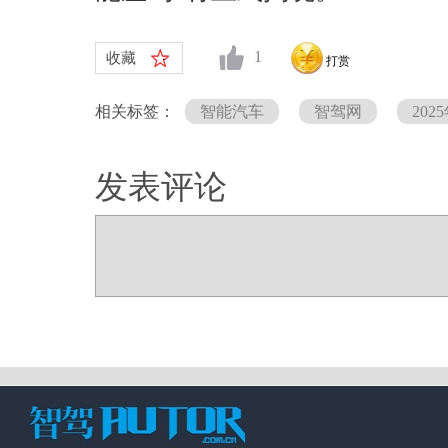
1
收藏
打赏
相关标签：
智能汽车
智驾网
20
发表评论