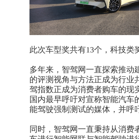
此次车型奖共有13个，科技类
多年来，智驾网一直探索推动
的评测视角与方法正成为行业
驾指数正成为消费者购车的现
国内最早呼吁对宣称智能汽车
能驾驶强制测试的媒体，并呼
同时，智驾网一直秉持从消费