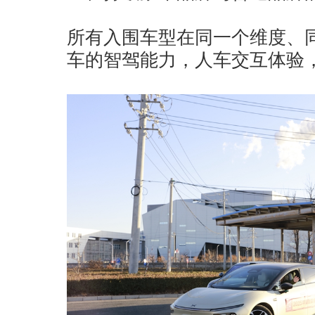
所有入围车型在同一个维度、
车的智驾能力，人车交互体验