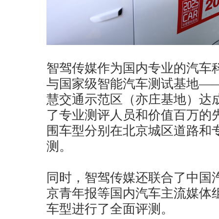
智驾传媒作为国内专业的汽车
与国家级智能汽车测试基地—
慧交通示范区（亦庄基地）达
了专业测评人员和价值百万的
围车型分别在北京城区道路和
测。
同时，智驾传媒还联合了中国
京青年报等国内汽车主流媒体
车型进行了全面评测。