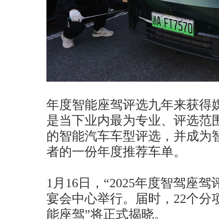
年度智能座驾评选九年来获得
是当下业内最为专业、评选范
的智能汽车车型评选，并成为
者的一份年度推荐车单。
1月16日，“2025年度智驾座
宴会中心举行。届时，22个分
能座驾”将正式揭晓。