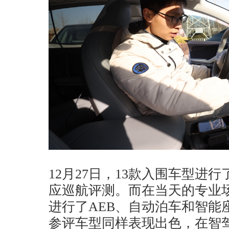
12月27日，13款入围车型进
应巡航评测。而在当天的专业
进行了AEB、自动泊车和智能
参评车型同样表现出色，在智