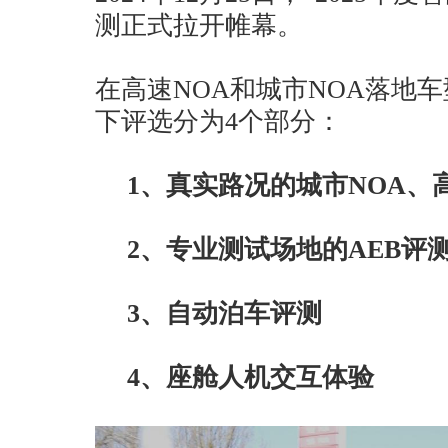
测正式拉开帷幕。
在高速NOA和城市NOA落地
下评选分为4个部分：
1、真实路况的城市NOA、
2、专业测试场地的AEB评
3、自动泊车评测
4、座舱人机交互体验