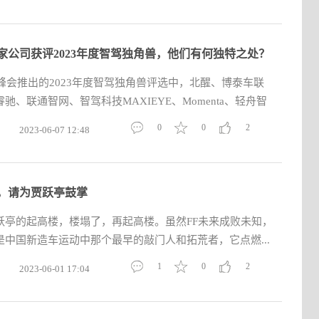
家公司获评2023年度智驾独角兽，他们有何独特之处？
驶峰会推出的2023年度智驾独角兽评选中，北醒、博泰车联
、联通智网、智驾科技MAXIEYE、Momenta、轻舟智
0
0
2
2023-06-07 12:48
，请为贾跃亭鼓掌
跃亭的起高楼，楼塌了，再起高楼。虽然FF未来成败未知，
中国新造车运动中那个最早的敲门人和拓荒者，它点燃...
1
0
2
2023-06-01 17:04