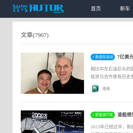
首页
新车
文章(7907)
7亿美
+ 新造车运动
相比中东石油巨头的
投资与合作是有历史意
雨来
谁能想
+ 新能源汽车
2023年已经过半，