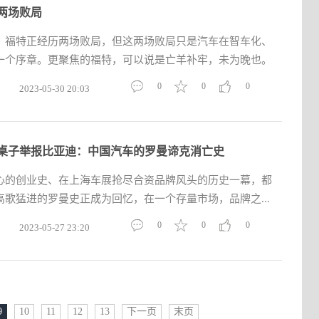
两场败局
，福特正经历两场败局，但这两场败局只是汽车在智车化、
一个序章。更聚焦的福特，可以说是亡羊补牢，未为晚也。
0
0
0
2023-05-30 20:03
桌子举报比亚迪：中国汽车的罗曼谛克消亡史
心的创业史、在上海车展抢尽合资品牌风头的历史一幕，都
歌猛进的罗曼史正成为回忆，在一个存量市场，品牌之...
0
0
0
2023-05-27 23:20
9
10
11
12
13
下一页
末页