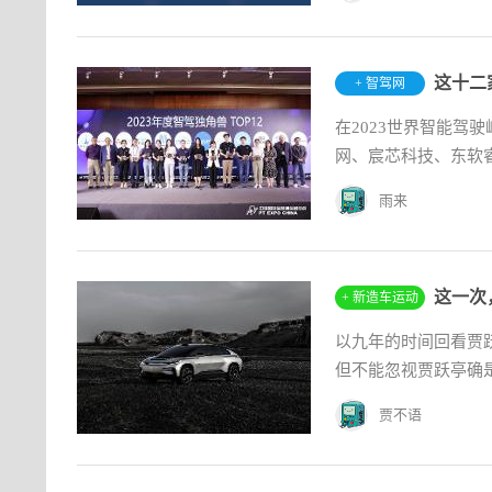
这十二
+ 智驾网
在2023世界智能驾
网、宸芯科技、东软睿驰
航、...
雨来
这一次
+ 新造车运动
以九年的时间回看贾
但不能忽视贾跃亭确是
贾不语