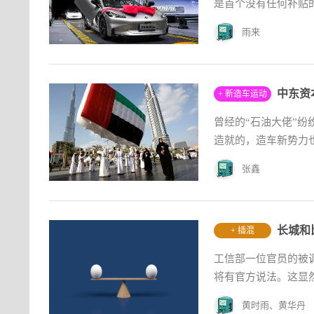
是首个没有任何补贴的
雨来
中东资
+ 新造车运动
曾经的“石油大佬”
造就的，造车新势力也
张鑫
长城和
+ 插混
工信部一位官员的被
将有官方说法。这显然
黄时雨、黄华丹