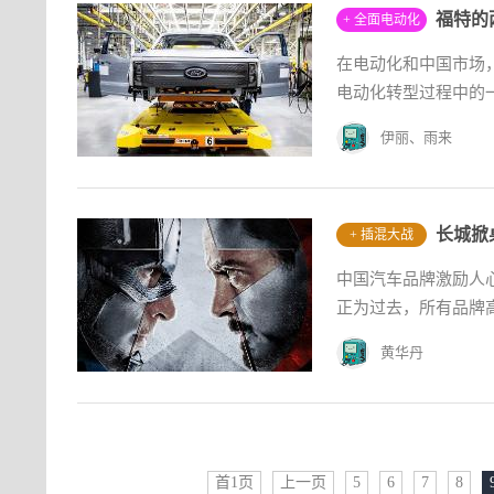
福特的
+ 全面电动化
在电动化和中国市场
电动化转型过程中的
伊丽、雨来
长城掀
+ 插混大战
中国汽车品牌激励人
正为过去，所有品牌高
黄华丹
首1页
上一页
5
6
7
8