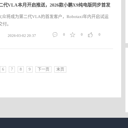
二代VLA本月开启推送，2026款小鹏X9纯电版同步首发
众将成为第二代VLA的首发客户，Robotaxi年内开启试运
交付。
0
0
0
2026-03-02 20:37
6
7
8
9
下一页
末页