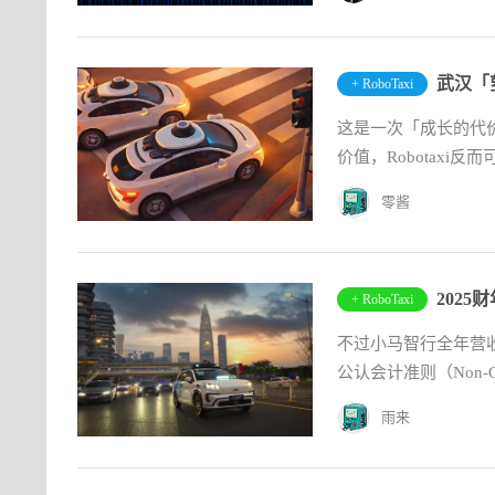
武汉「
+ RoboTaxi
这是一次「成长的代
价值，Robotaxi
零酱
+ RoboTaxi
不过小马智行全年营
公认会计准则（Non-G
雨来