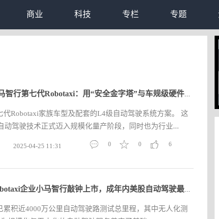
商业
科技
专栏
专题
拆解小马智行第七代Robotaxi：用“安全金字塔”与车规级硬件重构
Robotaxi家族车型及配套的L4级自动驾驶系统方案。 这
自动驾驶技术正式迈入规模化量产阶段，同时也为行业...
0
0
6
2025-04-25 11:31
广州Robotaxi企业小马智行敲钟上市，成年内美股自动驾驶最大IPO
累积近4000万公里自动驾驶路测试总里程，其中无人化测