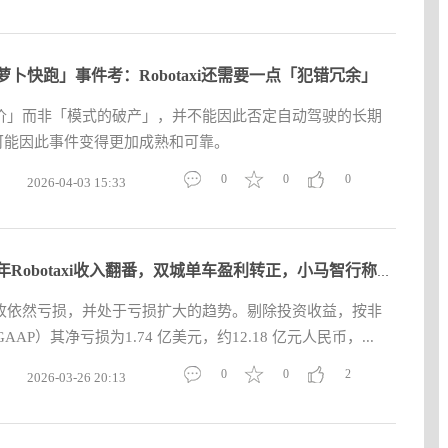
萝卜快跑」事件考：Robotaxi还需要一点「犯错冗余」
价」而非「模式的破产」，并不能因此否定自动驾驶的长期
反而可能因此事件变得更加成熟和可靠。
0
0
0
2026-04-03 15:33
2025财年Robotaxi收入翻番，双城单车盈利转正，小马智行称Robota
收依然亏损，并处于亏损扩大的趋势。剔除投资收益，按非
AAP）其净亏损为1.74 亿美元，约12.18 亿元人民币，...
0
0
2
2026-03-26 20:13