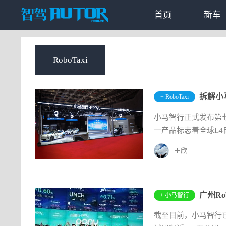
首页
新车
RoboTaxi
+ RoboTaxi
小马智行正式发布第七代
一产品标志着全球L4
王欣
+ 小马智行
截至目前，小马智行已