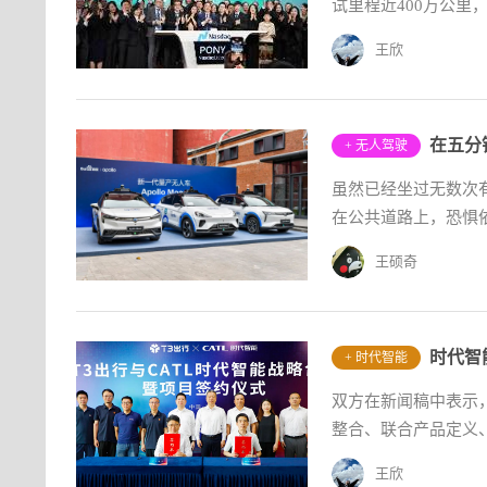
试里程近400万公
王欣
在五分
+ 无人驾驶
​虽然已经坐过无数次有安
在公共道路上，恐惧
王硕奇
+ 时代智能
双方在新闻稿中表示，
整合、联合产品定义、
王欣