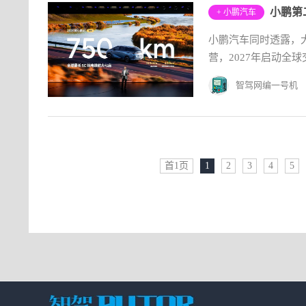
小鹏第
+ 小鹏汽车
小鹏汽车同时透露，大
营，2027年启动全球
智驾网编一号机
首1页
1
2
3
4
5