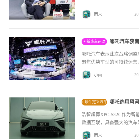
雨来
20
+ 新造车运动
哪吒汽车表示此次战略调整
聚焦优势车型的可持续运营，
小雨
20
+ 软件定义汽车
浩智超算XPC-S32G作
数据互联，具备强大的汽车
雨来
20