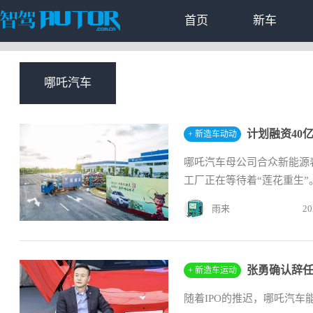
首页
新车
哪吒汽车
+ 新造车动动
哪吒汽车母公司合众新能源
工厂正在等待着“莲花重生”
雨来
20
+ 新造车运动
随着IPO的推迟，哪吒汽