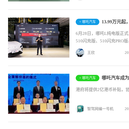
13.99万
+ 哪吒汽车
6月28日，哪吒L纯电版正
510闪充版、510闪充PRO
王欣
20
哪吒汽车成
+ 哪吒汽车
港府将提供2亿港币补贴，
智驾网编一号机
20