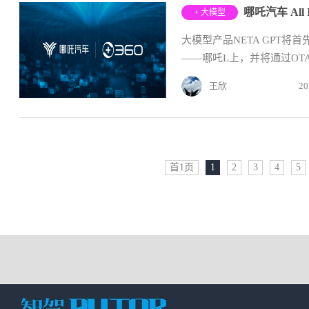
+ 大模型
大模型产品NETA GPT将
——哪吒L上，并将通过OT
王欣
20
首1页
1
2
3
4
5