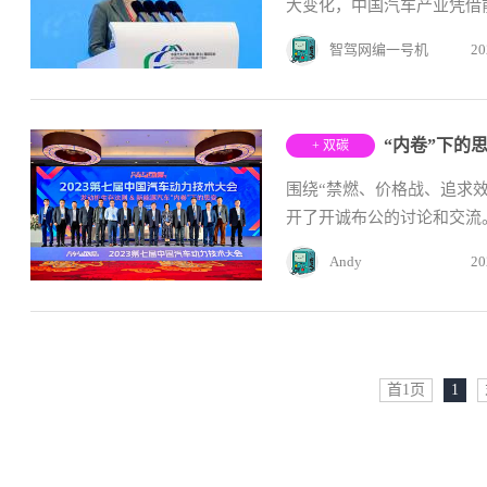
大变化，中国汽车产业凭借前
智驾网编一号机
20
“内卷”下的
+ 双碳
围绕“禁燃、价格战、追求
开了开诚布公的讨论和交流
Andy
20
首1页
1