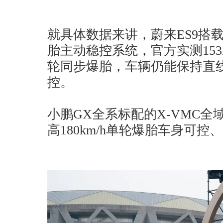
就具体数据来讲，蔚来ES9搭
胎主动稳控系统，官方实测153
轮同步爆胎，车辆仍能保持直
控。
小鹏GX全系标配的X-VMC
高180km/h单轮爆胎车身可控