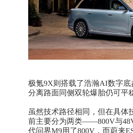
极氪9X则搭载了浩瀚AI数字底盘
分离路面同侧双轮爆胎仍可平
虽然技术路径相同，但在具体
前主要分为两类——800V与48V
代问界M9用了800V，而蔚来E