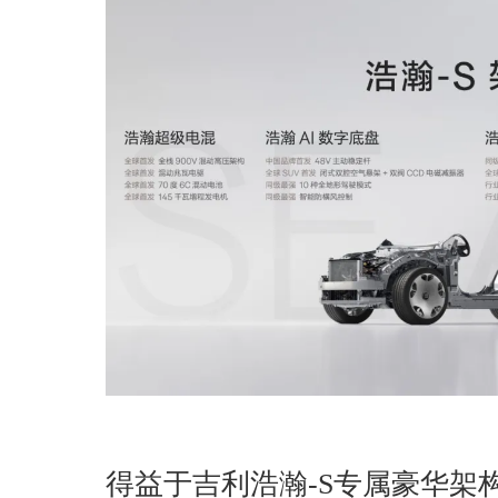
得益于吉利浩瀚-S专属豪华架