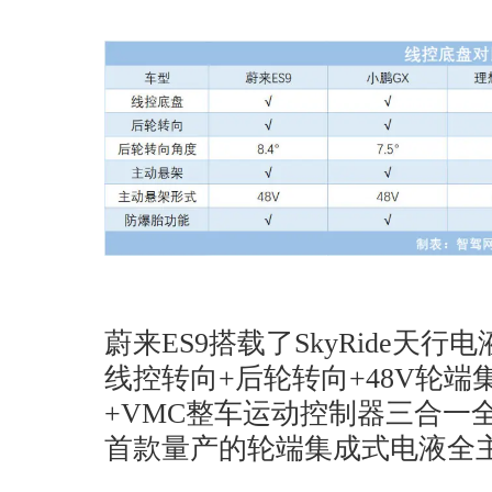
蔚来ES9搭载了SkyRide天
线控转向+后轮转向+48V轮
+VMC整车运动控制器三合一
首款量产的轮端集成式电液全