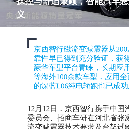
操控与舒适兼顾，智能汽车悬
义
京西智行磁流变减震器从20
靠性早已得到充分验证，获得
豪华车型平台青睐，长期应
等海外100余款车型，应用
的深蓝L06纯电轿跑也已成
12月12日，京西智行携手中
委员会、招商车研在河北省张
流变减震器技术要求及台架试