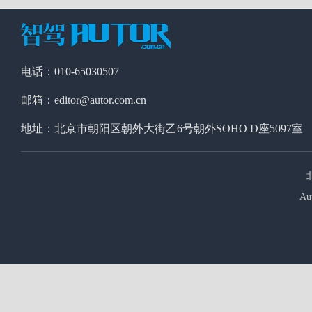
电话：010-65030507
邮箱：editor@autor.com.cn
地址：北京市朝阳区朝外大街乙6号朝外SOHO D座5097室
Au