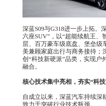
深蓝S09与G318进一步上拓。
六座SUV”，以“超能续航王
层、百万豪车级底盘、堡垒级
美兼顾家庭出行与商务接待；深
创“科技新硬派”品类，实现户
融合。
核心技术集中亮相，夯实“科技
自成立以来，深蓝汽车持续深
致力于突破行业技术瓶颈。