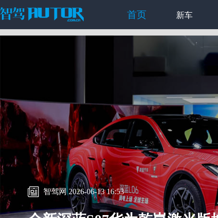
首页
新车
智驾网 2026-06-13 16:53