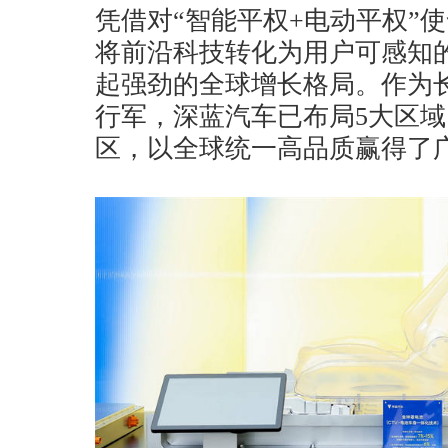
凭借对“智能平权+电动平权”
将前沿科技转化为用户可感知
起强劲的全球增长格局。作为长
行军，深蓝汽车已布局5大区域
区，以全球统一高品质赢得了