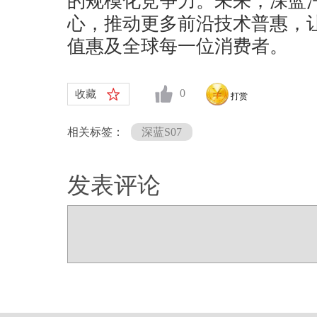
的规模化竞争力。未来，深蓝
心，推动更多前沿技术普惠，
值惠及全球每一位消费者。
0
收藏
打赏
相关标签：
深蓝S07
发表评论