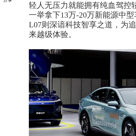
分享
轻人无压力就能拥有纯血驾控轿
一举拿下13万-20万新能源中
L07则深谙科技智享之道，为
来越级体验。