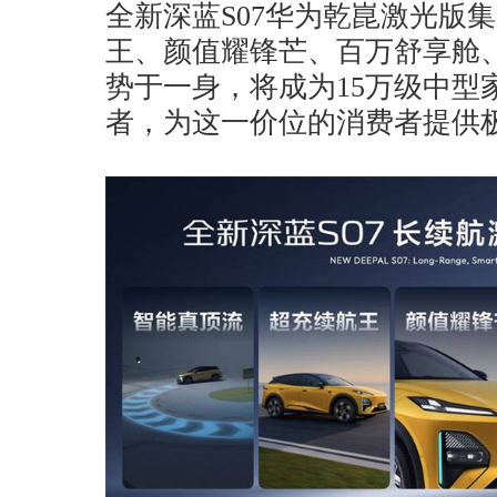
全新深蓝S07华为乾崑激光版
王、颜值耀锋芒、百万舒享舱
势于一身，将成为15万级中型
者，为这一价位的消费者提供