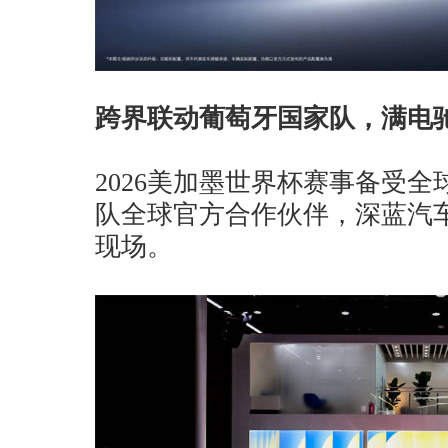
跨界联动葡萄牙国家队，满电
2026美加墨世界杯赛事备受
队全球官方合作伙伴，深蓝汽车
现场。