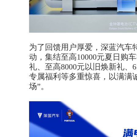
为了回馈用户厚爱，深蓝汽车特
动，集结至高10000元夏日购车
礼、至高8000元以旧焕新礼、
专属福利等多重惊喜，以满满
场”。