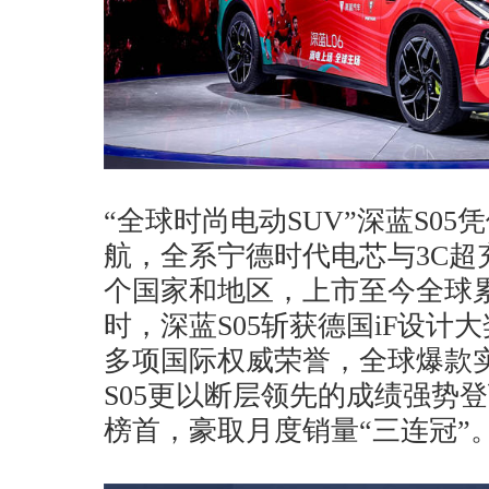
“全球时尚电动SUV”深蓝S05凭借
航，全系宁德时代电芯与3C超
个国家和地区，上市至今全球累
时，深蓝S05斩获德国iF设计
多项国际权威荣誉，全球爆款
S05更以断层领先的成绩强势
榜首，豪取月度销量“三连冠”