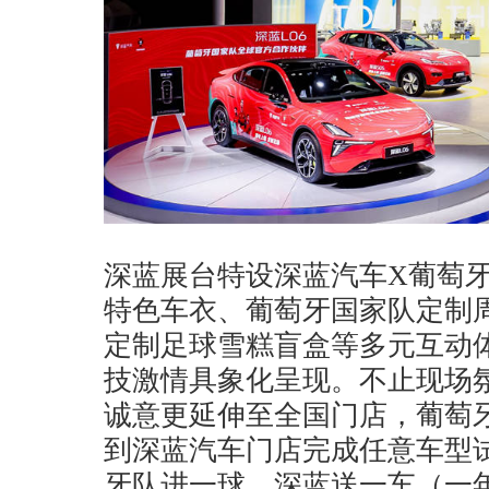
深蓝展台特设深蓝汽车X葡萄
特色车衣、葡萄牙国家队定制周
定制足球雪糕盲盒等多元互动体
技激情具象化呈现。不止现场
诚意更延伸至全国门店，葡萄
到深蓝汽车门店完成任意车型
牙队进一球，深蓝送一车（一年