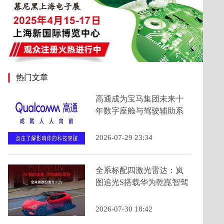
热门文章
高通成为宝马集团未来十
年数字座舱与驾驶辅助系
统的主要计算芯片提供商
2026-07-29 23:34
全系标配四激光雷达：岚
图追光S搭载华为乾崑智驾
ADS 5为年轻人定义科技
FUV新品类
2026-07-30 18:42