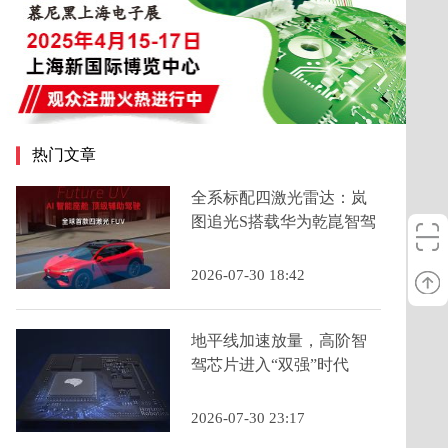
热门文章
全系标配四激光雷达：岚
图追光S搭载华为乾崑智驾
ADS 5为年轻人定义科技
FUV新品类
2026-07-30 18:42
地平线加速放量，高阶智
驾芯片进入“双强”时代
2026-07-30 23:17