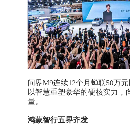
问界M9连续12个月蝉联50万
以智慧重塑豪华的硬核实力，
量。
鸿蒙智行五界齐发