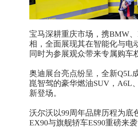
宝马深耕重庆市场，携BMW、
相，全面展现其在智能化与电
同时为参展观众带来专属购车
奥迪展台亮点纷呈，全新Q5L
崑智驾的豪华燃油SUV，A6L
新登场。
沃尔沃以99周年品牌历程为底
EX90与旗舰轿车ES90重磅来