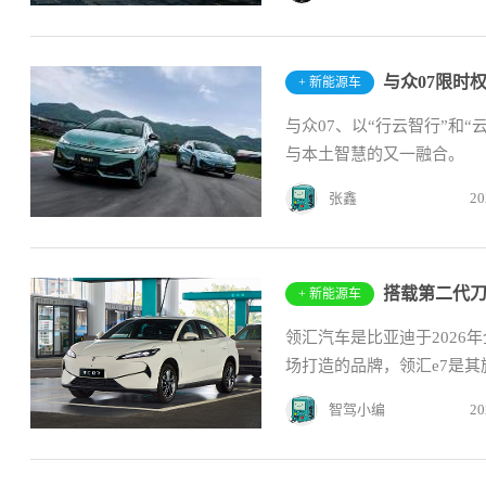
与众07限时
+ 新能源车
与众07、以“行云智行”和
与本土智慧的又一融合。
张鑫
20
搭载第二代刀
+ 新能源车
领汇汽车是比亚迪于2026
场打造的品牌，领汇e7是
智驾小编
20