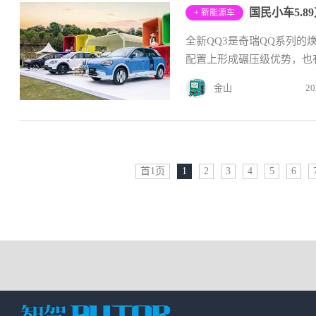
国民小车5.
+ 新能源车
全新QQ3是奇瑞QQ系列
配置上形成碾压级优势，也有
金山
20
首1页
1
2
3
4
5
6