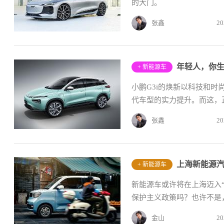
的大门。
张鑫
20
年轻人，你生
+ 新能源车
小鹏G3i的焕新以科技和
代车型的实力提升。而这，正
张鑫
20
上海新能源汽
+ 新能源车
新能源车或许将在上海迈入
保护主义政策吗？也许不是，
金山
20