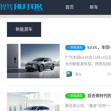
首页
新车
新能源车
bZ4X，丰田
+ 新能源车
广汽丰田bZ4X在10月1
台的新能源车型。然而在同时
金山
20
后合资时代的
+ 新能源车
新合资公司，“奥迪”位列“