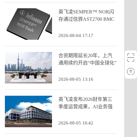
英飞凌SEMPER™ NOR闪
存通过信骅AST2700 BMC
认证
2026-08-04 17:17
合资期限延长20年，上汽
通用续约开启“中国全球化”
新阶段
2026-08-05 13:16
英飞凌发布2026财年第三
季度运营成果，AI业务强
劲增长推动季度营收创历
史新高
2026-08-05 16:42