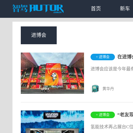
首页
新车
进博会
在进博
+ 进博会
进博会应该是今年最
黄华丹
“老友
+ 进博会
氢能技术再占展台C