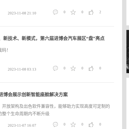
0
0
2
2023-11-08 21:10
、新技术、新模式，第六届进博会汽车展区“盘”亮点
戏码！
0
0
0
2023-11-08 03:13
进博会展示创新智能座舱解决方案
、开放架构及出色软件兼容性，能够助力实现高度可定制的
的整个生命周期内不断升级
0
0
0
2023-11-07 16:07