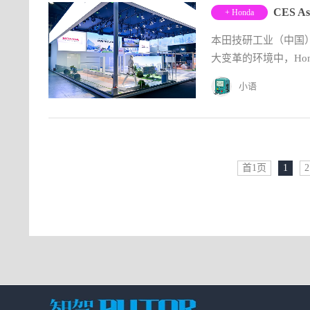
+ Honda
本田技研工业（中国
大变革的环境中，Hon
小语
首1页
1
2