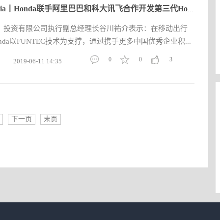
CES Asia丨Honda联手阿里巴巴和科大讯飞合作开发第三代Honda CON
）投资有限公司执行副总经理长谷川祐介表示：在移动出行
da以FUNTEC技术为支撑，通过携手更多中国优秀企业积...
0
0
3
2019-06-11 14:35
下一页
末页