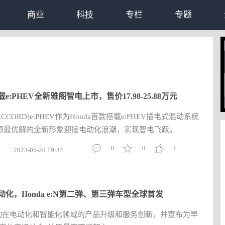
商业
科技
专栏
专题
e:PHEV全新雅阁智电上市，售价17.98-25.88万元
ACCORD)e:PHEV作为Honda首款搭载e:PHEV插电式混动系统
源最优解的全新形象迎接电动化浪潮，实现智电飞跃。
0
0
1
2023-05-20 19:34
动化，Honda e:N第二弹、第三弹车型全球首发
推动在电动化和智能化领域的产品升级和服务创新，并宣布为早