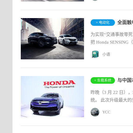
+ 电动化
为实现“交通事故零死亡
把 Honda SENS
小语
+ 车载系统
昨晚（3 月 22 日）
统。 此次升级最大的
YCC