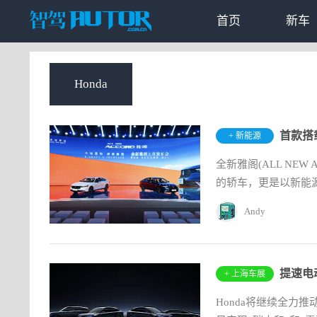
首页
新车
Honda
首款搭载
+ 新能源
全新雅阁(ALL NEW 
的轿车，更是以新能
Andy
提速电
+ 上海车展
Honda将继续全力