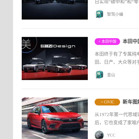
日实现“碳中和”和“
智驾小编
+ 本田中国
本田终于有了专属纯电
田、日产、大众等对手
金山
+ CIVIC
从1972年第一代思
后，它也变成了家喻户晓
YCC