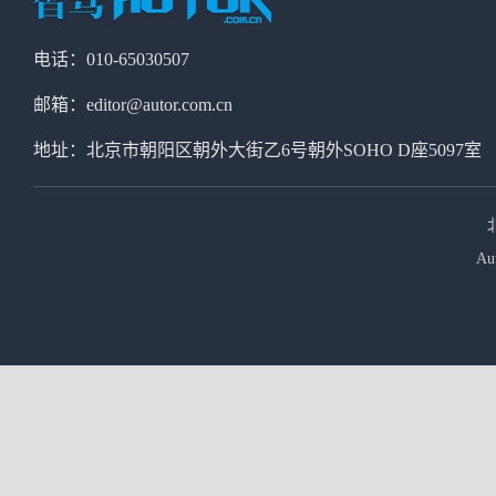
电话：010-65030507
邮箱：editor@autor.com.cn
地址：北京市朝阳区朝外大街乙6号朝外SOHO D座5097室
Au