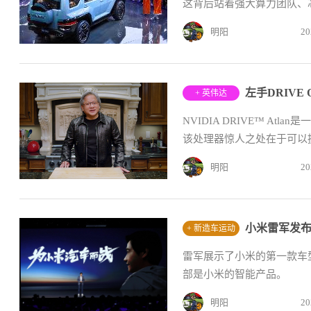
这背后站着强大算力团队、
明阳
20
+ 英伟达
NVIDIA DRIVE™ A
该处理器惊人之处在于可以提供
明阳
20
小米雷军发
+ 新造车运动
雷军展示了小米的第一款车
部是小米的智能产品。
明阳
20