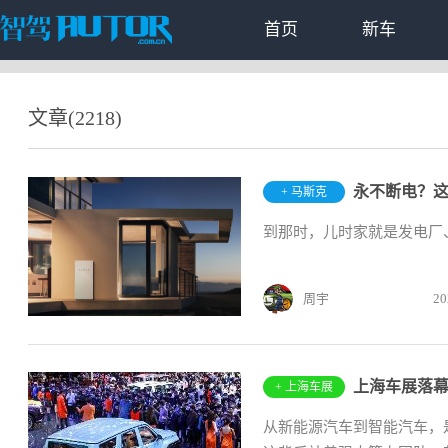
首页
新车
文章(2218)
永不断电？这
+ 马斯克
到那时，儿时家就是发电厂
周宇
20
上海车展落
+ 上海车展
从新能源汽车到智能汽车，