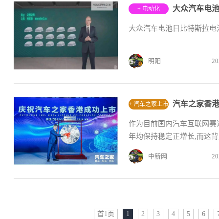
大众汽车电池
+ 电动化
大众汽车电池日比特斯拉电
明阳
20
汽车之家香港
+ 汽车之家上市
作为目前国内汽车互联网赛
年均保持稳定正增长,而这背
中新网
20
首1页
1
2
3
4
5
6