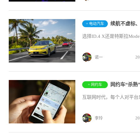
+ 电动汽车
选择ID.4 X还是特斯拉Mo
诺一
20
网约车“杀熟
+ 网约车
互联网时代，每个人对平台
李玲
20