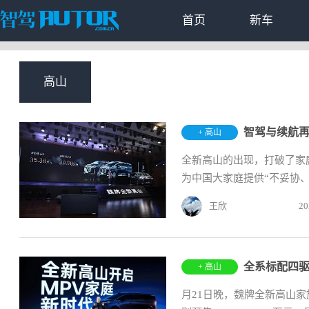
首页
新车
高山
智驾与续航再
+ 高山
全新高山的出现，打破了家
为中国大家庭提供“不妥协、
王欣
20
全系标配四驱
+ 高山
月21日晚，魏牌全新高山家