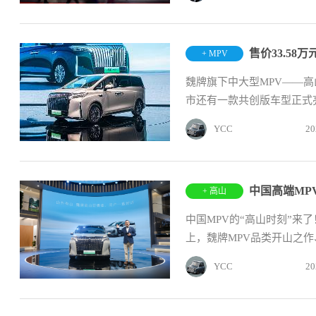
售价33.58
+ MPV
魏牌旗下中大型MPV——高
市还有一款共创版车型正式亮
YCC
20
中国高端MP
+ 高山
中国MPV的“高山时刻”来
上，魏牌MPV品类开山之
款...
YCC
20