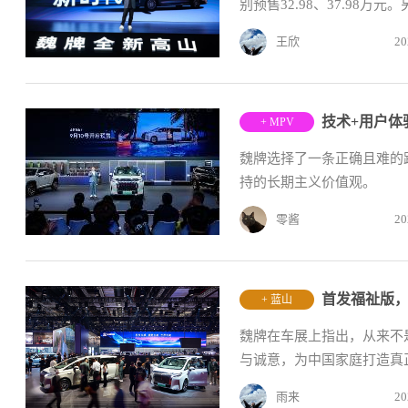
别预售32.98、37.98万
王欣
20
技术+用户体
+ MPV
魏牌选择了一条正确且难的
持的长期主义价值观。
零酱
20
首发福祉版，
+ 蓝山
魏牌在车展上指出，从来不
与诚意，为中国家庭打造真
雨来
20