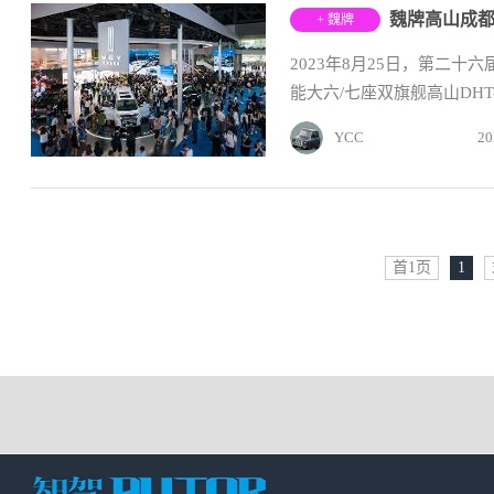
魏牌高山成都
+ 魏牌
2023年8月25日，第二
能大六/七座双旗舰高山DHT-
YCC
20
首1页
1