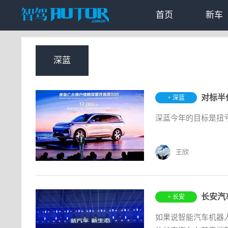
首页
新车
深蓝
+ 深蓝
深蓝今年的目标是扭
王欣
长安汽
+ 长安
如果说智能汽车机器