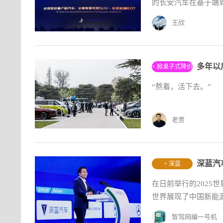
的长安汽车在基于端到
王欣
+ 掀桌子式降价
“熬着，活下去。”
老贾
深蓝汽
+ 深蓝
在日前举行的2025
世界展现了中国新能
智驾网编一号机