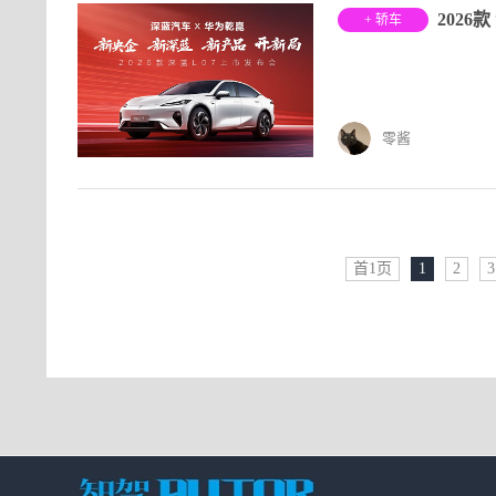
+ 轿车
零酱
首1页
1
2
3