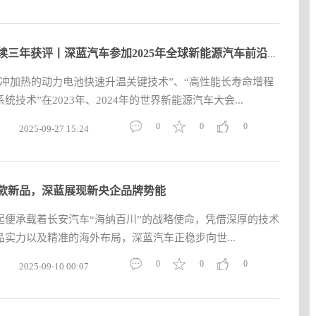
​
有望连续三年获评丨深蓝汽车参加2025年全球新能源汽车前沿及创
脉冲加热的动力电池快速升温关键技术”、“高性能长寿命增程
技术”在2023年、2024年的世界新能源汽车大会...
0
0
0
2025-09-27 15:24
款新品，深蓝展现新央企品牌势能
起便承载着长安汽车“海纳百川”的战略使命，凭借深厚的技术
实力以及精准的海外布局，深蓝汽车正稳步向世...
0
0
0
2025-09-10 00:07