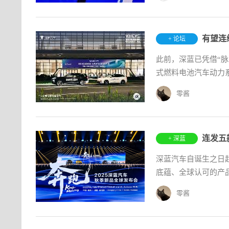
+ 论坛
此前，深蓝已凭借“
式燃料电池汽车动力系统
零酱
连发五
+ 深蓝
​深蓝汽车自诞生之日
底蕴、全球认可的产品
零酱