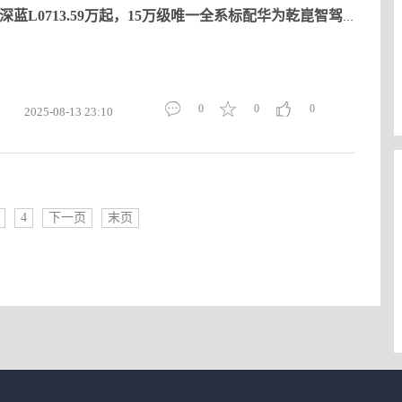
2026款 深蓝L0713.59万起，15万级唯一全系标配华为乾崑智驾轿车
0
0
0
2025-08-13 23:10
4
下一页
末页