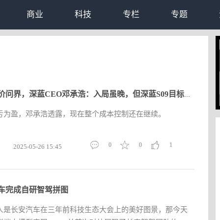
商业
科技
专栏
专题
对标半价问界，深蓝CEO邓承浩：入局虽晚，但深蓝S09目标份额20%-
亏为盈，邓承浩透露，现在整个成本控制还在继续。
0
0
1
2025-05-26 15:45
车完成自研智驾拼图
人是长安汽车在三年前科技生态大会上的美好图景，那今天