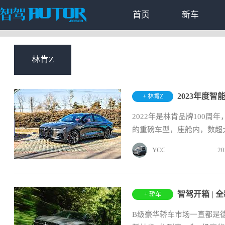
首页
新车
林肯Z
2023年度
+ 林肯Z
2022年是林肯品牌100
的重磅车型，座舱内，数超大
YCC
20
+ 轿车
B级豪华轿车市场一直都是