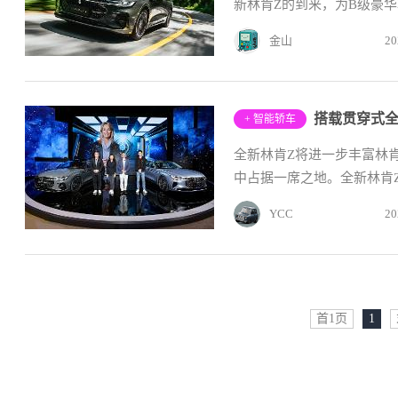
新林肯Z的到来，为B级豪华
金山
20
+ 智能轿车
全新林肯Z将进一步丰富林
中占据一席之地。全新林肯Z
YCC
20
首1页
1