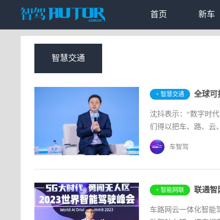
首页
新车
智慧交通
+ 智慧交通
沈抖表示：“数字时
们得以把车、路、云、
车智驾
联通智
+ 智能网联
车路网云一体化智能