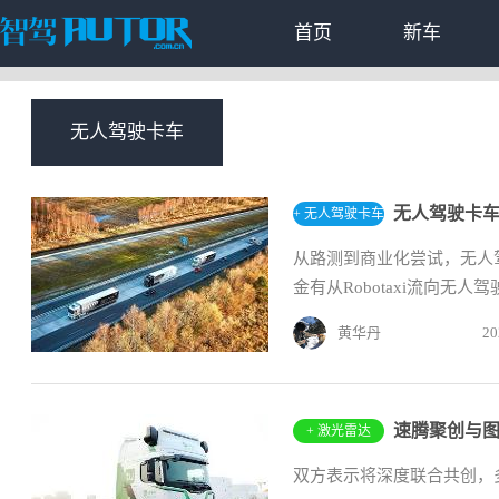
首页
新车
无人驾驶卡车
无人驾驶卡车与
+ 无人驾驶卡车
从路测到商业化尝试，无人
金有从Robotaxi流向无
黄华丹
20
+ 激光雷达
双方表示将深度联合共创，