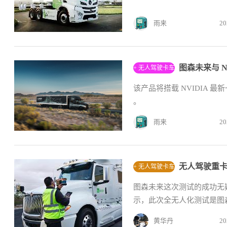
雨来
20
图森未来与 
+ 无人驾驶卡车
该产品将搭载 NVIDIA 最新
。
雨来
20
+ 无人驾驶卡车
图森未来这次测试的成功无
示，此次全无人化测试是图
2...
黄华丹
20