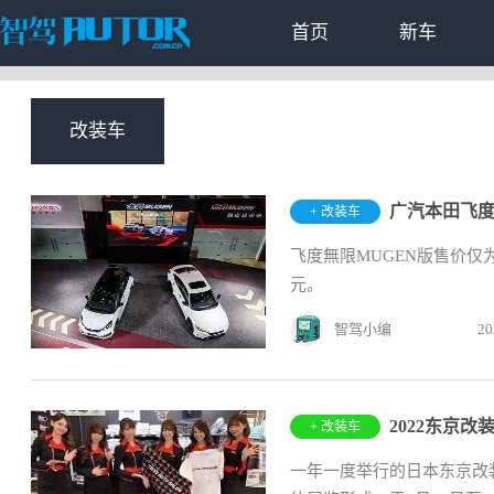
首页
新车
改装车
广汽本田飞度
+ 改装车
飞度無限MUGEN版售价仅为
元。
智驾小编
20
+ 改装车
一年一度举行的日本东京改装