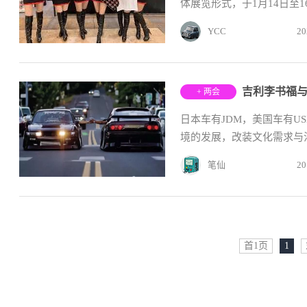
体展览形式，于1月14日至
YCC
20
+ 两会
日本车有JDM，美国车有U
境的发展，改装文化需求与法
笔仙
20
首1页
1