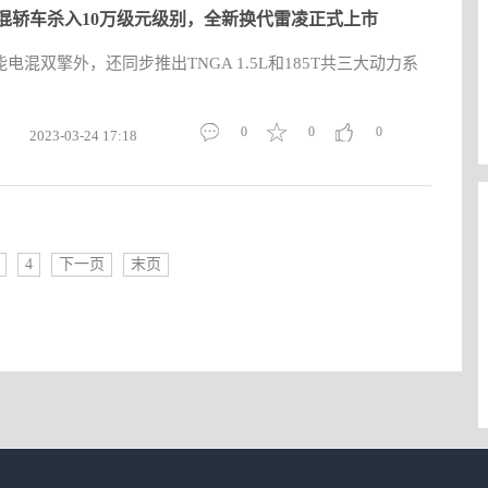
混轿车杀入10万级元级别，全新换代雷凌正式上市
混双擎外，还同步推出TNGA 1.5L和185T共三大动力系
0
0
0
2023-03-24 17:18
4
下一页
末页