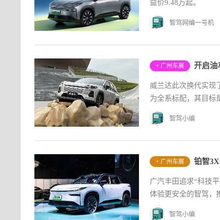
益价9.48万起。
智驾网编一号机
开启油
+ 广州车展
威兰达此次换代实现
为全系标配，其目标
智驾小编
铂智3
+ 广州车展
广汽丰田追求“科技平
体验更安全的智驾，
智驾小编