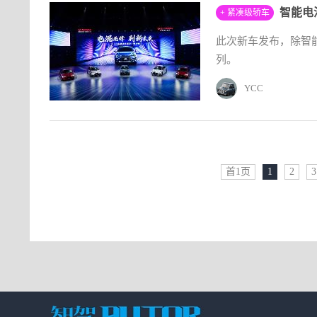
智能电
+ 紧凑级轿车
此次新车发布，除智能电
列。
YCC
首1页
1
2
3