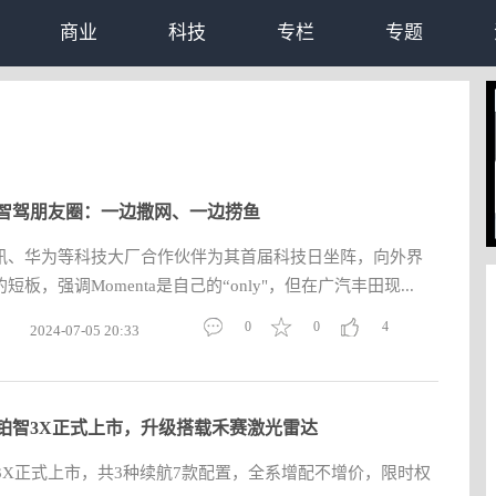
商业
科技
专栏
专题
智驾朋友圈：一边撒网、一边捞鱼
讯、华为等科技大厂合作伙伴为其首届科技日坐阵，向外界
板，强调Momenta是自己的“only"，但在广汽丰田现...
0
0
4
2024-07-05 20:33
6款铂智3X正式上市，升级搭载禾赛激光雷达
智3X正式上市，共3种续航7款配置，全系增配不增价，限时权