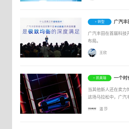
+ 转型
广汽丰田在首届科技
布局。
王欣
一个时
+ 凯美瑞
当其他新人还在卖力
这场马拉松中，广汽丰
温 莎