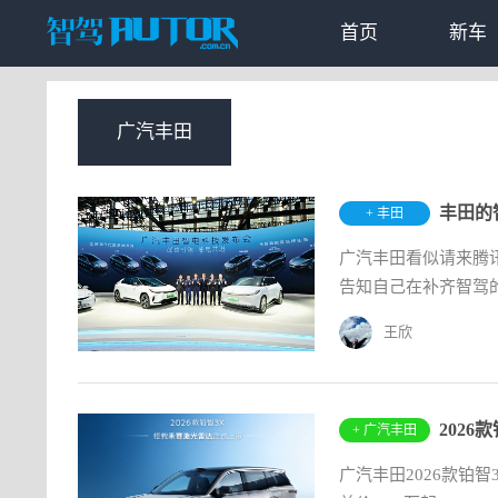
首页
新车
广汽丰田
丰田的
+ 丰田
广汽丰田看似请来腾
告知自己在补齐智驾的短
王欣
202
+ 广汽丰田
广汽丰田2026款铂