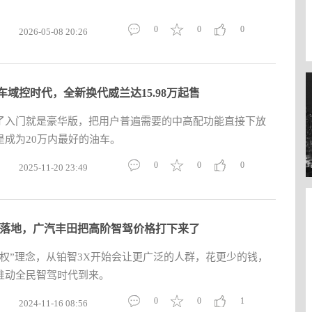
0
0
0
2026-05-08 20:26
车域控时代，全新换代威兰达15.98万起售
了入门就是豪华版，把用户普遍需要的中高配功能直接下放
是成为20万内最好的油车。
0
0
0
2025-11-20 23:49
X落地，广汽丰田把高阶智驾价格打下来了
权”理念，从铂智3X开始会让更广泛的人群，花更少的钱，
推动全民智驾时代到来。
0
0
1
2024-11-16 08:56