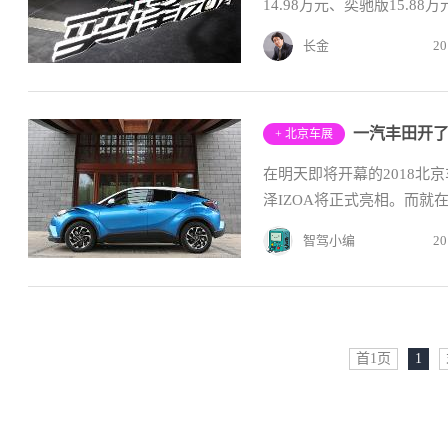
14.98万元、奕驰版15.88
长金
20
一汽丰田开了
+ 北京车展
在明天即将开幕的2018北
泽IZOA将正式亮相。而就在今天
智驾小编
20
首1页
1