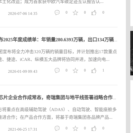
土化改造；成为首家获中欧汽车碳足迹互认报告认...
0
0
0
2026-07-06 14:35
奇瑞发布2025年度成绩单：年销量280.6393万辆，出口134万辆，四
集团宣布将全力冲击320万辆的销量目标，并计划推出17款重点
、捷途、iCAR、纵横五大品牌将协同并进，加速向电...
0
0
1
2026-01-09 09:43
车企与芯片企业合作成常态，奇瑞集团与地平线签署战略合作协议
方将重点在高级辅助驾驶（ADAS）、自动驾驶、智能座舱多
进合作；在产品合作方面，将基于奇瑞集团各品牌产品...
0
0
0
2021-06-25 17:31