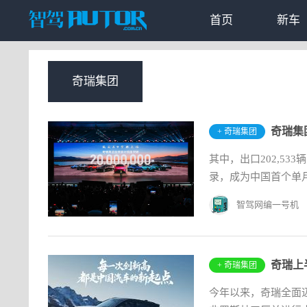
首页
新车
奇瑞集团
奇瑞集团
+ 奇瑞集团
其中，出口202,53
录，成为中国首个单月出
智驾网编一号机
奇瑞上
+ 奇瑞集团
今年以来，奇瑞全面