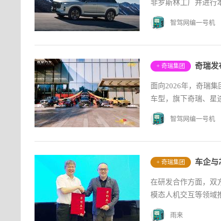
非罗斯林工厂并进行本
智驾网编一号机
+ 奇瑞集团
面向2026年，奇瑞
车型，旗下奇瑞、星途
智驾网编一号机
+ 奇瑞集团
在研发合作方面，双
模态人机交互等领域推
雨来