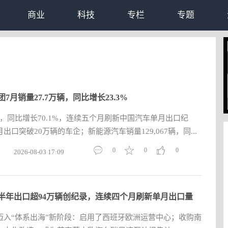
商业
科技
专栏
专题
7月销量27.7万辆，同比增长23.3%
3辆，同比增长70.1%，连续五个月刷新中国汽车单月出口纪
口突破20万辆的车企；新能源汽车销量129,067辆，同...
0
0
0
2026-08-03 17:09
半年出口超94万辆创纪录，连续四个月刷新单月出口量
迈入“体系出海”新阶段：启用了西班牙欧洲运营中心；收购南