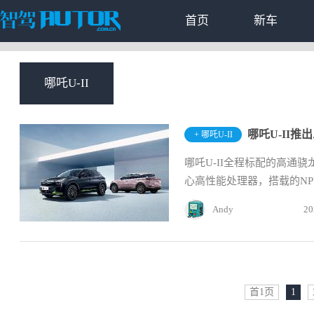
首页
新车
哪吒U-II
哪吒U-II推
+ 哪吒U-II
哪吒U-II全程标配的高通骁
心高性能处理器，搭载的NPU神
Andy
20
首1页
1