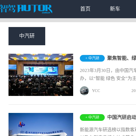
首页
新车
中汽研
聚焦智能、绿
+ 中汽研
2023年3月30日，由中
办，以“智能 绿色 安全”
YCC
20
中国汽研启
+ 中汽研
新能源汽车研选榜以指数客