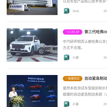
以及车型产品核心技术等多个
Andy
20
+ C-NCAP
中汽研声明否认被哈弗公关
方式不合理。
小语
20
+ 碰撞测试
虽然本批测试车型级别和价
碰撞的自动紧急制动系统（AE
小语
20