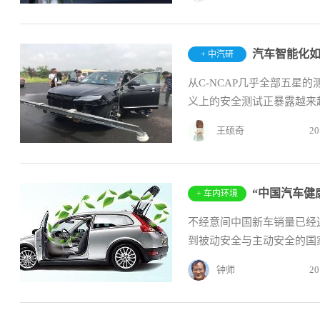
+ 中汽研
从C-NCAP几乎全部五星
义上的安全测试正暴露越来越
王硕奇
20
“中国汽车健
+ 车内环境
不经意间中国新车销量已经
到被动安全与主动安全的国家
钟师
20