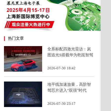
热门文章
全系标配四激光雷达：岚
图追光S搭载华为乾崑智驾
ADS 5为年轻人定义科技
FUV新品类
2026-07-30 18:42
地平线加速放量，高阶智
驾芯片进入“双强”时代
2026-07-30 23:17