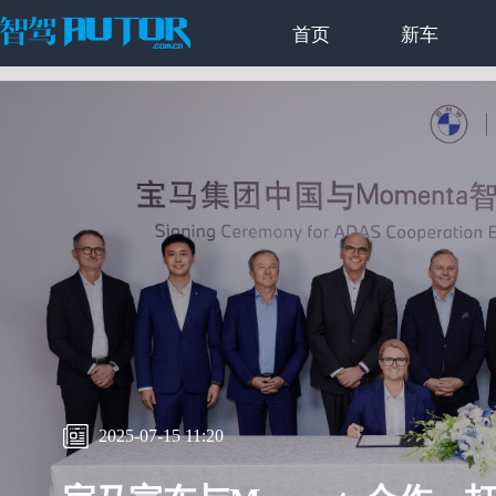
首页
新车
2025-07-15 11:20