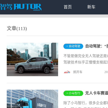
首页
新车
文章(113)
自动驾驶：“技
+ 自动驾驶
不管是做完全无人驾驶还是
驾驶技术似乎正慢慢支棱起来
郑开车
20
无人卡车赛道
+ 小马智行
除了小马智行，很多企业都