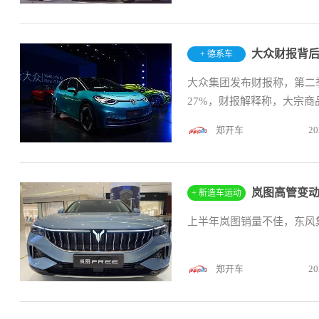
大众财报背后
+ 德系车
大众集团发布财报称，第二
27%，财报解释称，大宗商
郑开车
20
岚图高管变动
+ 新造车运动
上半年岚图销量不佳，东风
郑开车
20