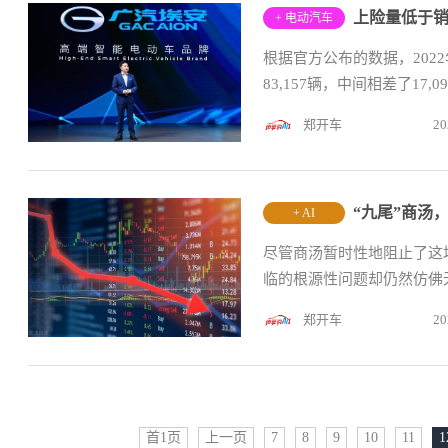
上险量低于
+ 电动汽车
根据官方公布的数据，2022
83,157辆，中间相差了17,
郑开车
20
“九尾”商汤
+ AI
尽管商汤暂时性地阻止了这
临的根源性问题却仍然仿佛
郑开车
20
首1页
上一页
7
8
9
10
11
1