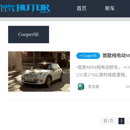
首页
新车
CooperSE
首款纯电动MI
+ CooperSE
•首款MINI纯电动轿车。 •1
235至270公里的续航里程。
李东南
20
首1页
1