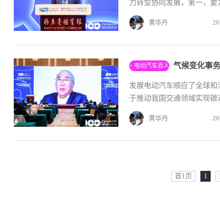
力转型协同发展，第一，要发
黄华丹
20
气候变化事
+ 电动汽车百人
会
发展电动汽车顺应了全球和
于推动我国交通领域实现碳达
黄华丹
20
首1页
1