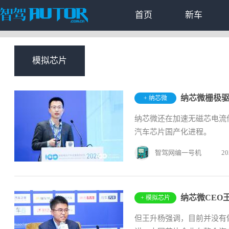
首页
新车
模拟芯片
纳芯微栅极驱
+ 纳芯微
纳芯微还在加速无磁芯电流
汽车芯片国产化进程。
智驾网编一号机
20
纳芯微CEO
+ 模拟芯片
但王升杨强调，目前并没有