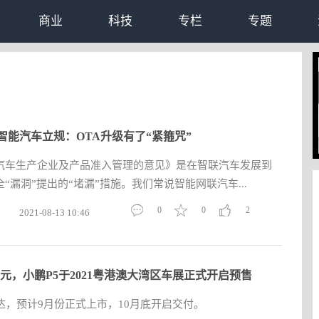
商业
科技
专栏
专题
智能汽车立规：OTA升级有了“紧箍咒”
汽车生产企业及产品准入管理的意见》是在智联汽车发展到
“漏洞”提出的“堵漏”措施。我们常说智能网联汽车...
0
0
2
2021-08-13 10:46
3万元，小鹏P5于2021粤港澳大湾区车展正式开启预售
达，预计9月份正式上市，10月底开启交付。