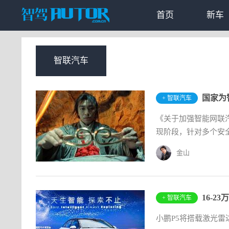
首页
新车
智联汽车
国家为
+ 智联汽车
《关于加强智能网联
现阶段，针对多个安全
金山
16-2
+ 智联汽车
小鹏P5将搭载激光雷