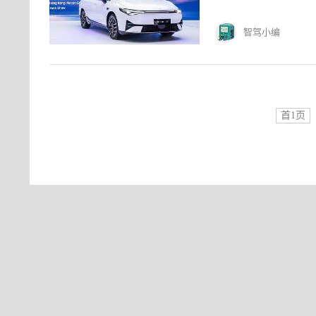
智驾小编
首1页