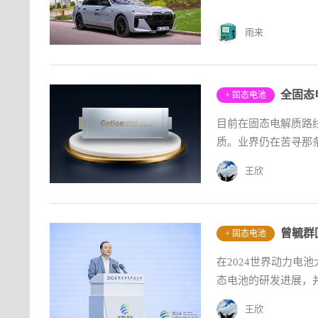
雨来
全固态
+ 固态电池
目前在固态电解质路
质。业界仍在苦寻那条
王欣
+ 固态电池
在2024世界动力电
态电池的研发进展，并
王欣