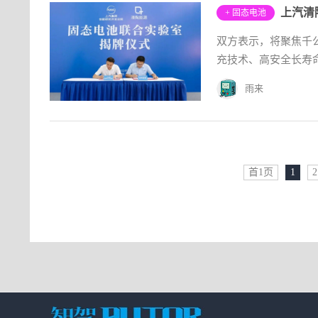
+ 固态电池
双方表示，将聚焦千
充技术、高安全长寿命
雨来
首1页
1
2