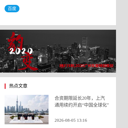
百度
热点文章
合资期限延长20年，上汽
通用续约开启“中国全球化”
新阶段
2026-08-05 13:16