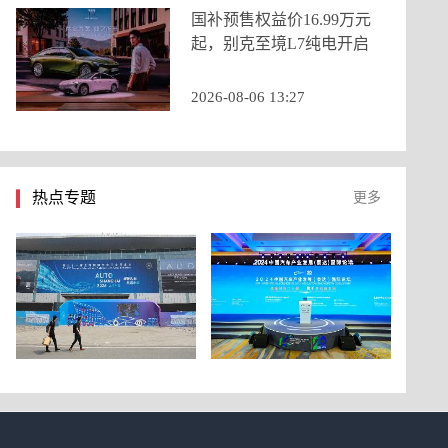
国补预售权益价16.99万元
起，别克至境L7纯电开启
预售
2026-08-06 13:27
热点专题
更多