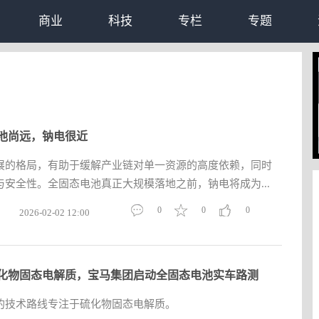
商业
科技
专栏
专题
池尚远，钠电很近
展的格局，有助于缓解产业链对单一资源的高度依赖，同时
安全性。全固态电池真正大规模落地之前，钠电将成为...
0
0
0
2026-02-02 12:00
化物固态电解质，宝马集团启动全固态电池实车路测
固态电池的技术路线专注于硫化物固态电解质。