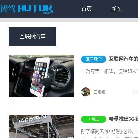
首页
新车
互联网汽车
+ 互联网汽车
上汽阿里一相逢，便胜却人
王斌斌
20
哈曼推出5G
+ 哈曼
除了精简无线电服务之外，