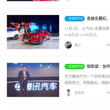
身披名爵红，
+ 互联网汽车
11月3日，上汽MG名爵全
9.48万元-12.98万元。
金山
20
徐和谊：协作
+ 互联网汽车
北汽集团作为一个志存高远
顺势而为，将智能化、网联化
刘洋洋
20