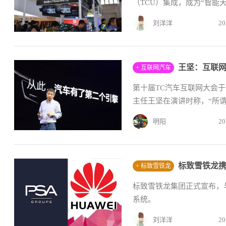
（TCU）集成，成为“智能天
刘洋洋
20
+ 互联网汽车
第十届TC汽车互联网大会于
主任王坚在演讲时称，“所谓
明阳
20
标致雪铁龙
+ 标致雪铁龙
标致雪铁龙集团正式宣布，
系统。​
刘洋洋
20