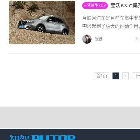
宝沃BX5“
+ 紧凑型SUV
互联网汽车是目前车市中非
需求起到了极大的推动作用
张鑫
20
首1页
1
2
下