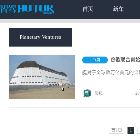
首页
新车
Planetary Ventures
谷歌联合创始
+ 飞艇
艇对于全球数万亿美元的全
梁风
20
首1页
1