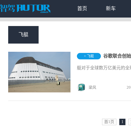
首页
新车
飞艇
谷歌联合创始
+ 飞艇
艇对于全球数万亿美元的全
梁风
20
首1页
1