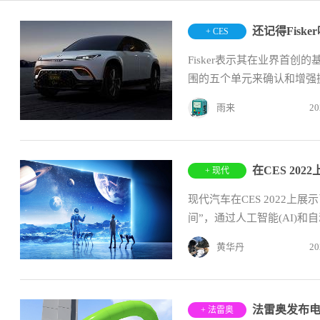
还记得Fis
+ CES
Fisker表示其在业界首创的
围的五个单元来确认和增强摄
雨来
20
在CES 2
+ 现代
现代汽车在CES 2022上展示
间”，通过人工智能(AI)
黄华丹
20
+ 法雷奥