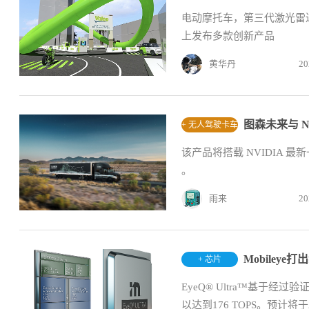
电动摩托车，第三代激光雷达
上发布多款创新产品
黄华丹
20
图森未来与 
+ 无人驾驶卡车
该产品将搭载 NVIDIA 最新
。
雨来
20
+ 芯片
EyeQ® Ultra™基于经过
以达到176 TOPS。预计将