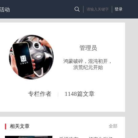
活动
登录
管理员
鸿蒙破碎，混沌初开，
洪荒纪元开始
专栏作者
1148篇文章
|
相关文章
全部