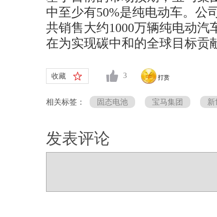
中至少有50%是纯电动车。公
共销售大约1000万辆纯电动
在为实现碳中和的全球目标贡
3
收藏
打赏
相关标签：
固态电池
宝马集团
新
发表评论