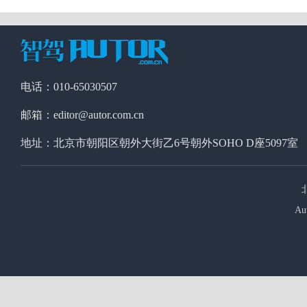
电话：010-65030507
邮箱：editor@autor.com.cn
地址：北京市朝阳区朝外大街乙6号朝外SOHO D座5097室
Au