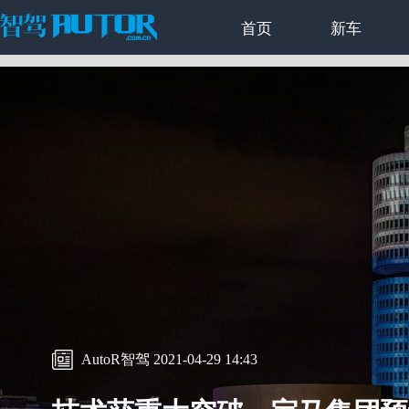
首页
新车
AutoR智驾 2021-04-29 14:43