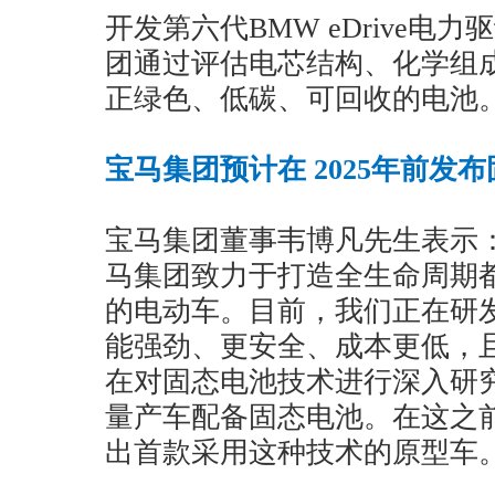
开发第六代BMW eDrive电
团通过评估电芯结构、化学组
正绿色、低碳、可回收的电池
宝马集团预计在 2025年前发
宝马集团董事韦博凡先生表示
马集团致力于打造全生命周期
的电动车。目前，我们正在研
能强劲、更安全、成本更低，
在对固态电池技术进行深入研究
量产车配备固态电池。在这之前
出首款采用这种技术的原型车。