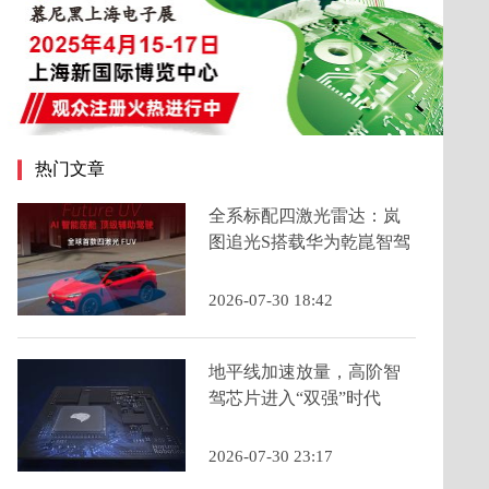
热门文章
全系标配四激光雷达：岚
图追光S搭载华为乾崑智驾
ADS 5为年轻人定义科技
FUV新品类
2026-07-30 18:42
地平线加速放量，高阶智
驾芯片进入“双强”时代
2026-07-30 23:17