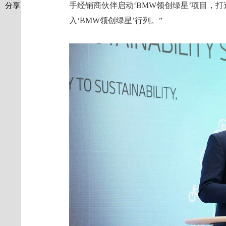
手经销商伙伴启动‘BMW领创绿星’项目，
分享
入‘BMW领创绿星’行列。”