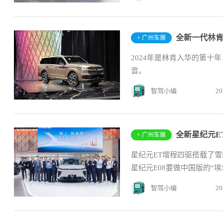
全新一代林
+ 广州车展
2024年是林肯入华的第
音。
智驾小编
20
+ 广州车展
星纪元ET增程四驱搭载了
星纪元E08要做中国版的“埃
智驾小编
20