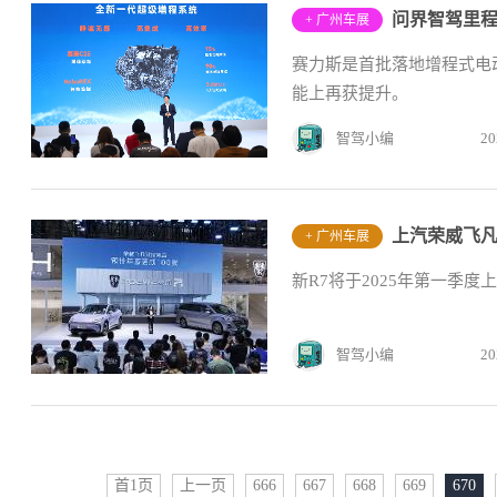
+ 广州车展
赛力斯是首批落地增程式电
能上再获提升。
智驾小编
20
上汽荣威飞凡
+ 广州车展
新R7将于2025年第一季
智驾小编
20
首1页
上一页
666
667
668
669
670