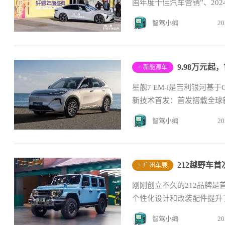
国年度十佳汽车营销”、2024
智驾小编
20
9.98万元起
+ 新能源车
星舰7 EM-i是吉利银河基
新技术首发：首发搭载全球新一
智驾小编
20
212越野车首
+ 广州车展
刚刚创立不久的212品牌是
个性化设计和改装配件提升了
智驾小编
20