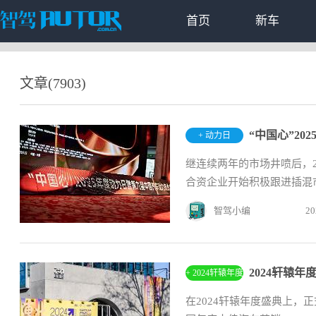
首页
新车
文章(7903)
“中国心”2
+ 动力日
继连续两年的市场井喷后，
合资企业开始积极跟进插混市
智驾小编
20
2024轩辕
+ 2024轩辕年度
盛典
在2024轩辕年度盛典上，正