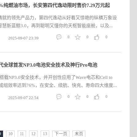
0%纯燃油市场，长安第四代逸动限时售价7.29万元起
铸就的领先产品力，第四代逸动从好看又惊艳的纵横万象设
慧新蓝鲸3.0，再到聪明又懂你的天枢智能座舱，以及...
0
0
0
2025-09-07 23:39
代全球首发NP3.0电池安全技术及神行Pro电池
载NP3.0安全技术，并开创性应用了Wave电芯和Cell to
统成组效率达到76%，在安全、续航、快充、寿命四大维度...
0
0
0
2025-09-07 22:54
9
10
11
12
13
下一页
末页