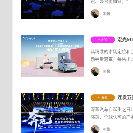
识、整合价值链。”
零酱
宏光M
+ A00
其精准的市场定位和
场销量冠军，每售出2
零酱
连发五
+ 深蓝
​深蓝汽车自诞生之日
底蕴、全球认可的产品
零酱