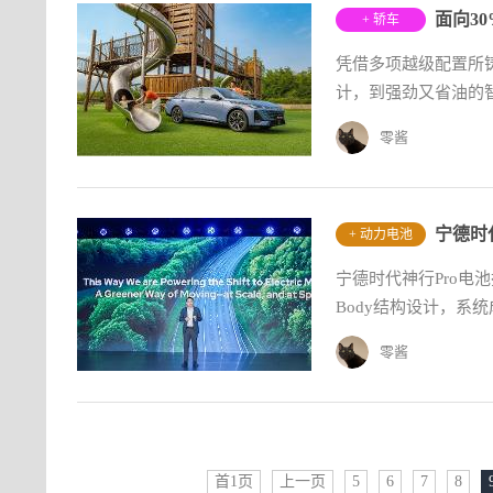
面向3
+ 轿车
凭借多项越级配置所
计，到强劲又省油的智
零酱
宁德时
+ 动力电池
宁德时代神行Pro电池搭
Body结构设计，系
零酱
首1页
上一页
5
6
7
8