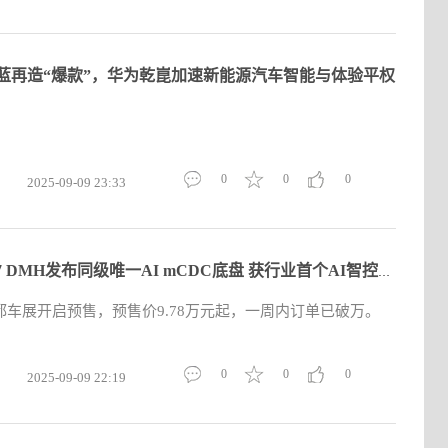
蓝再造“爆款”，华为乾崑加速新能源汽车智能与体验平权
0
0
0
2025-09-09 23:33
荣威M7 DMH发布同级唯一AI mCDC底盘 获行业首个AI智控底盘舒适认
成都车展开启预售，预售价9.78万元起，一周内订单已破万。
0
0
0
2025-09-09 22:19