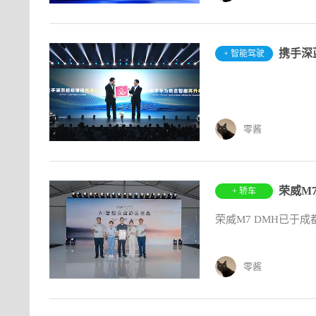
携手深
+ 智能驾驶
零酱
+ 轿车
荣威M7 DMH已于
零酱