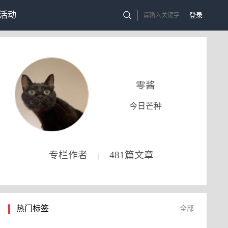
活动
登录
零酱
今日芒种
专栏作者
481篇文章
|
热门标签
全部