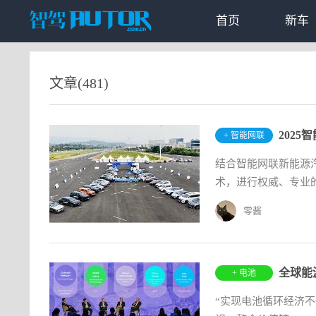
首页
新车
文章(481)
+ 智能网联
结合智能网联新能源
术，进行权威、专业的
零酱
+ 电池
“实现电池循环经济