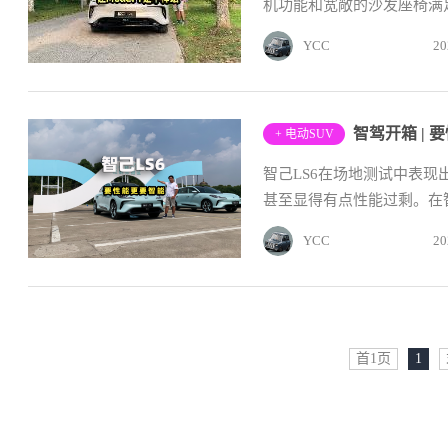
机功能和宽敞的沙发座椅满足
YCC
20
智驾开箱 | 
+ 电动SUV
智己LS6在场地测试中表现出
甚至显得有点性能过剩。在智
YCC
20
首1页
1