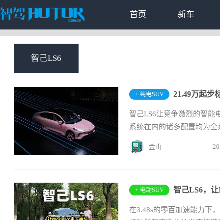
首页
新车
智己LS6
21.49万起
+ 纯电SUV
智己LS6让竞争激烈的智能
系统在内的诸多配置均为全系
金山
20
智己LS6，让M
+ 电动SUV
在3.48s的零百加速能力